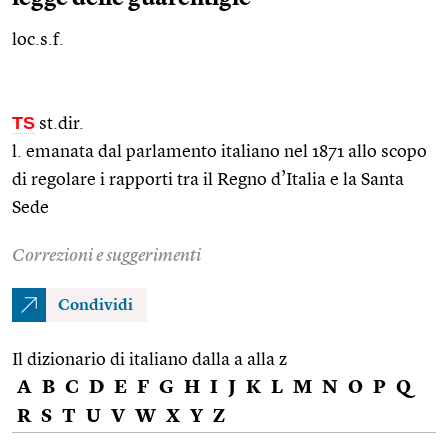
loc.s.f.
TS
st.dir.
l. emanata dal parlamento italiano nel 1871 allo scopo
di regolare i rapporti tra il Regno d’Italia e la Santa
Sede
Correzioni e suggerimenti
Condividi
Il dizionario di italiano dalla a alla z
A
B
C
D
E
F
G
H
I
J
K
L
M
N
O
P
Q
R
S
T
U
V
W
X
Y
Z