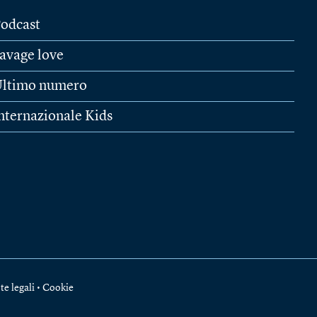
odcast
avage love
ltimo numero
nternazionale Kids
te legali
•
Cookie