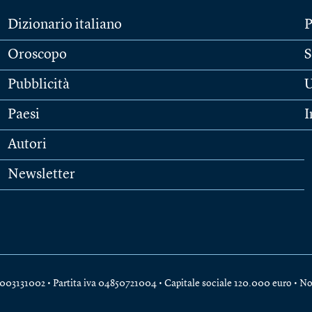
Dizionario italiano
P
Oroscopo
S
Pubblicità
U
Paesi
I
Autori
Newsletter
e 04003131002 • Partita iva 04850721004 • Capitale sociale 120.000 euro •
No