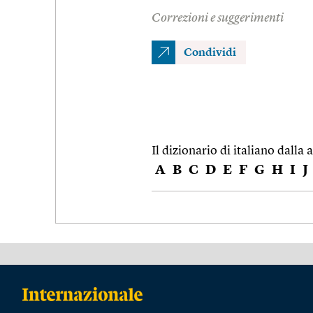
Correzioni e suggerimenti
Condividi
Il dizionario di italiano dalla a
A
B
C
D
E
F
G
H
I
J