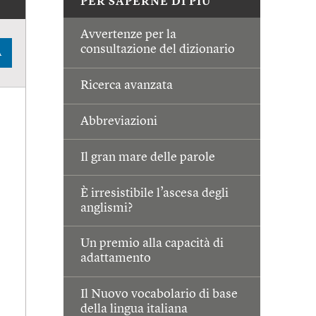
PER SAPERNE DI PIÙ
Avvertenze per la
consultazione del dizionario
A
Ricerca avanzata
Abbreviazioni
Il gran mare delle parole
È irresistibile l’ascesa degli
anglismi?
Un premio alla capacità di
adattamento
Il Nuovo vocabolario di base
della lingua italiana