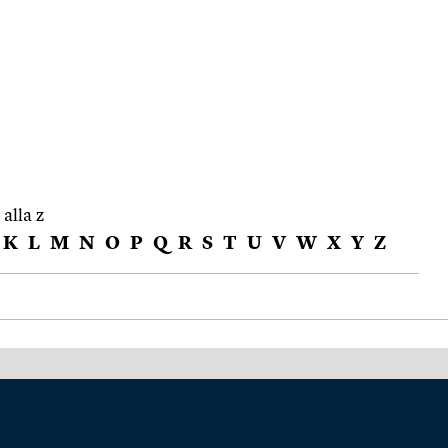
 alla z
K
L
M
N
O
P
Q
R
S
T
U
V
W
X
Y
Z