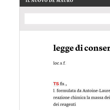
IL NUOVO DE MAURO
legge di conse
loc.s.f.
TS
fis.
,
l. formulata da Antoine-Laure
reazione chimica la massa dei
dei reagenti