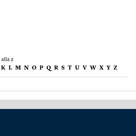
 alla z
K
L
M
N
O
P
Q
R
S
T
U
V
W
X
Y
Z