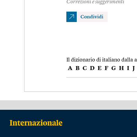
Correzioni e suggerimenti
Condividi
Il dizionario di italiano dalla a
A
B
C
D
E
F
G
H
I
J