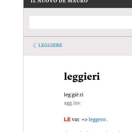
IL NUOVO DE MAURO
LEGGIERE
leggieri
leg
|
giè
|
ri
agg.inv.
LE
var. =>
leggero
.