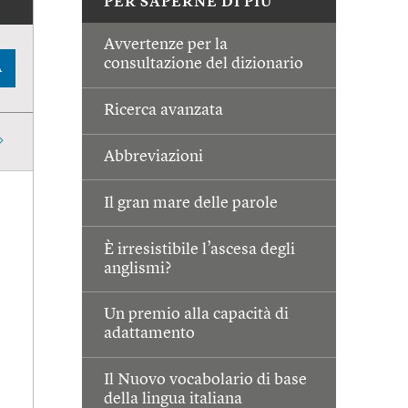
PER SAPERNE DI PIÙ
Avvertenze per la
consultazione del dizionario
A
Ricerca avanzata
Abbreviazioni
Il gran mare delle parole
È irresistibile l’ascesa degli
anglismi?
Un premio alla capacità di
adattamento
Il Nuovo vocabolario di base
della lingua italiana