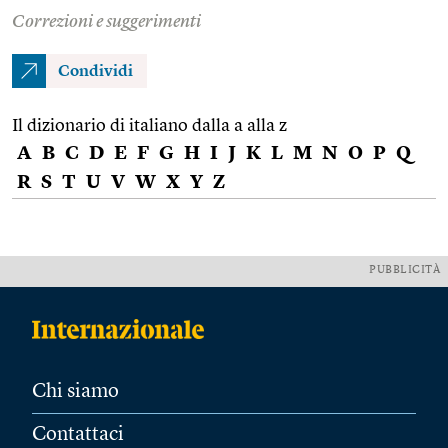
Correzioni e suggerimenti
Condividi
Il dizionario di italiano dalla a alla z
A
B
C
D
E
F
G
H
I
J
K
L
M
N
O
P
Q
R
S
T
U
V
W
X
Y
Z
PUBBLICITÀ
Chi siamo
Contattaci