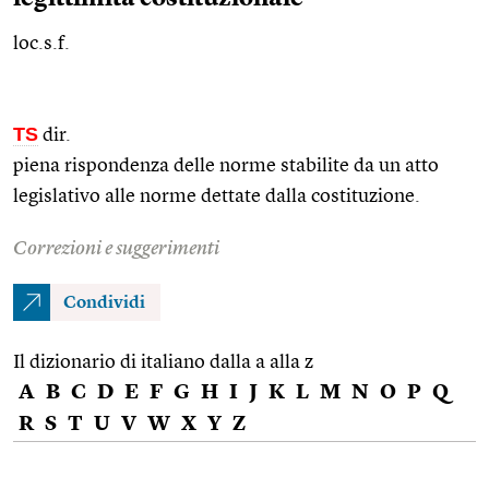
loc.s.f.
TS
dir.
piena rispondenza delle norme stabilite da un atto
legislativo alle norme dettate dalla costituzione.
Correzioni e suggerimenti
Condividi
Il dizionario di italiano dalla a alla z
A
B
C
D
E
F
G
H
I
J
K
L
M
N
O
P
Q
R
S
T
U
V
W
X
Y
Z