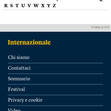
R
S
T
U
V
W
X
Y
Z
PUBBLICITÀ
Chi siamo
Contattaci
Sommario
Festival
Privacy e cookie