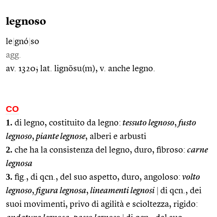
legnoso
le
|
gnó
|
so
agg.
av. 1320; lat. lignōsu(m), v. anche legno.
CO
1.
di legno, costituito da legno:
tessuto legnoso
,
fusto
legnoso
,
piante legnose
, alberi e arbusti
2.
che ha la consistenza del legno, duro, fibroso:
carne
legnosa
3.
fig., di qcn., del suo aspetto, duro, angoloso:
volto
legnoso
,
figura legnosa
,
lineamenti legnosi
|
di qcn., dei
suoi movimenti, privo di agilità e scioltezza, rigido: