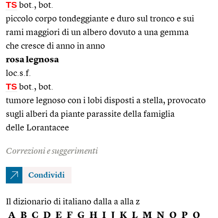
TS
bot., bot.
piccolo corpo tondeggiante e duro sul tronco e sui
rami maggiori di un albero dovuto a una gemma
che cresce di anno in anno
rosa legnosa
loc.s.f.
TS
bot., bot.
tumore legnoso con i lobi disposti a stella, provocato
sugli alberi da piante parassite della famiglia
delle Lorantacee
Correzioni e suggerimenti
Condividi
Il dizionario di italiano dalla a alla z
A
B
C
D
E
F
G
H
I
J
K
L
M
N
O
P
Q