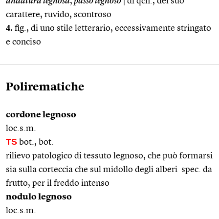
andatura legnosa
,
passo legnoso
|
di qcn., del suo
carattere, ruvido, scontroso
4.
fig., di uno stile letterario, eccessivamente stringato
e conciso
Polirematiche
cordone legnoso
loc.s.m.
TS
bot., bot.
rilievo patologico di tessuto legnoso, che può formarsi
sia sulla corteccia che sul midollo degli alberi spec. da
frutto, per il freddo intenso
nodulo legnoso
loc.s.m.