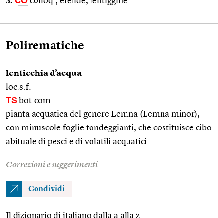
3.
CO
colloq., efelide, lentiggine
Polirematiche
lenticchia d’acqua
loc.s.f.
TS
bot.com.
pianta acquatica del genere Lemna (Lemna minor),
con minuscole foglie tondeggianti, che costituisce cibo
abituale di pesci e di volatili acquatici
Correzioni e suggerimenti
Condividi
Il dizionario di italiano dalla a alla z