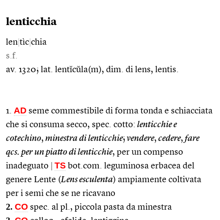
lenticchia
len
|
tìc
|
chia
s.f.
av. 1320; lat. lentĭcŭla(m), dim. di lens, lentis.
AD
1.
seme commestibile di forma tonda e schiacciata
che si consuma secco, spec. cotto:
lenticchie e
cotechino
,
minestra di lenticchie
;
vendere
,
cedere
,
fare
qcs. per un piatto di lenticchie
, per un compenso
TS
inadeguato
|
bot.com. leguminosa erbacea del
genere Lente (
Lens esculenta
) ampiamente coltivata
per i semi che se ne ricavano
2.
CO
spec. al pl., piccola pasta da minestra