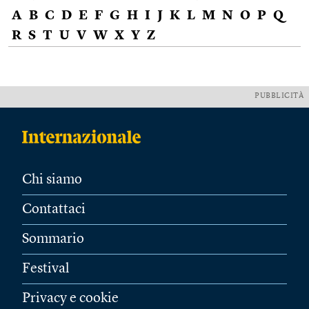
A
B
C
D
E
F
G
H
I
J
K
L
M
N
O
P
Q
R
S
T
U
V
W
X
Y
Z
PUBBLICITÀ
Chi siamo
Contattaci
Sommario
Festival
Privacy e cookie