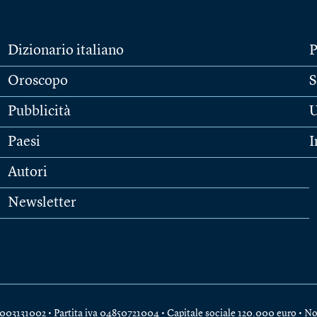
Dizionario italiano
P
Oroscopo
S
Pubblicità
U
Paesi
I
Autori
Newsletter
e 04003131002 • Partita iva 04850721004 • Capitale sociale 120.000 euro •
No