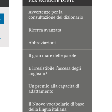
PER SAPERNE DI PIÙ
Avvertenze per la
consultazione del dizionario
A
Ricerca avanzata
Abbreviazioni
Il gran mare delle parole
È irresistibile l’ascesa degli
anglismi?
Un premio alla capacità di
adattamento
Il Nuovo vocabolario di base
della lingua italiana