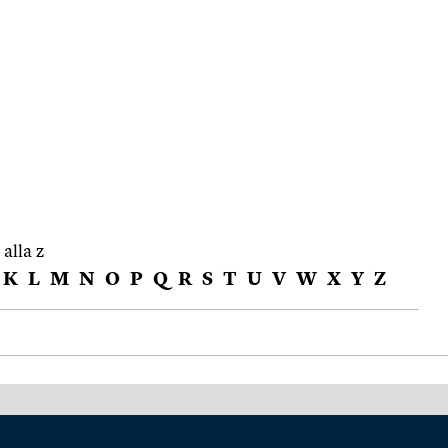
 alla z
K
L
M
N
O
P
Q
R
S
T
U
V
W
X
Y
Z