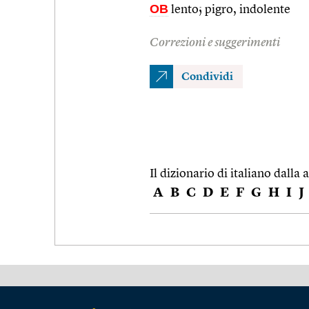
OB
lento; pigro, indolente
Correzioni e suggerimenti
Condividi
Il dizionario di italiano dalla a
A
B
C
D
E
F
G
H
I
J