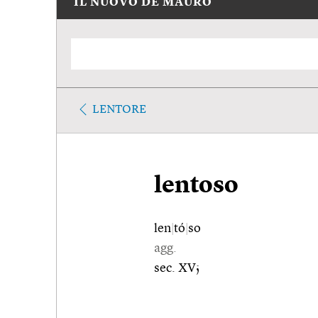
IL NUOVO DE MAURO
LENTORE
lentoso
len
|
tó
|
so
agg.
sec. XV;