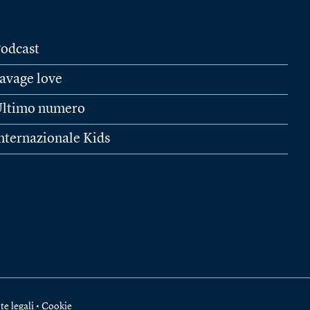
odcast
avage love
ltimo numero
nternazionale Kids
te legali
•
Cookie