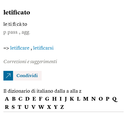
letificato
le
|
ti
|
fi
|
cà
|
to
p.pass., agg.
=>
letificare
,
letificarsi
Correzioni e suggerimenti
Condividi
Il dizionario di italiano dalla a alla z
A
B
C
D
E
F
G
H
I
J
K
L
M
N
O
P
Q
R
S
T
U
V
W
X
Y
Z