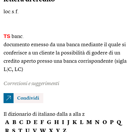
loc.s.f.
TS
banc.
documento emesso da una banca mediante il quale si
conferisce a un cliente la possibilità di godere di un
credito aperto presso una banca corrispondente (sigla
L
|
C, LC)
Correzioni e suggerimenti
Condividi
Il dizionario di italiano dalla a alla z
A
B
C
D
E
F
G
H
I
J
K
L
M
N
O
P
Q
R
S
T
U
V
W
X
Y
Z