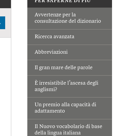
PER SAPERNE DI PIÙ
Avvertenze per la
consultazione del dizionario
A
Ricerca avanzata
Abbreviazioni
Il gran mare delle parole
È irresistibile l’ascesa degli
anglismi?
Un premio alla capacità di
adattamento
Il Nuovo vocabolario di base
della lingua italiana