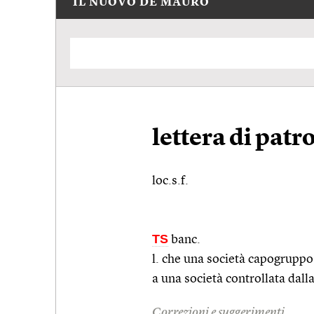
IL NUOVO DE MAURO
lettera di pat
loc.s.f.
TS
banc.
l. che una società capogruppo
a una società controllata dal
Correzioni e suggerimenti