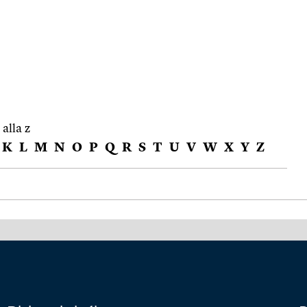
 alla z
K
L
M
N
O
P
Q
R
S
T
U
V
W
X
Y
Z