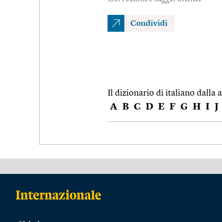
Condividi
Il dizionario di italiano dalla a
A
B
C
D
E
F
G
H
I
J