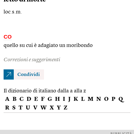
loc.s.m.
CO
quello su cui è adagiato un moribondo
Correzioni e suggerimenti
Condividi
Il dizionario di italiano dalla a alla z
A
B
C
D
E
F
G
H
I
J
K
L
M
N
O
P
Q
R
S
T
U
V
W
X
Y
Z