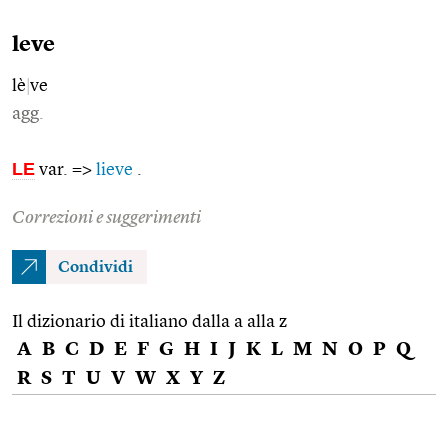
leve
lè
|
ve
agg.
LE
var. =>
lieve
.
Correzioni e suggerimenti
Condividi
Il dizionario di italiano dalla a alla z
A
B
C
D
E
F
G
H
I
J
K
L
M
N
O
P
Q
R
S
T
U
V
W
X
Y
Z