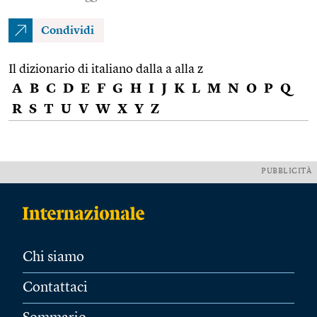
Condividi
Il dizionario di italiano dalla a alla z
A
B
C
D
E
F
G
H
I
J
K
L
M
N
O
P
Q
R
S
T
U
V
W
X
Y
Z
PUBBLICITÀ
Chi siamo
Contattaci