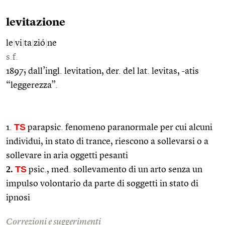
levitazione
le
|
vi
|
ta
|
zió
|
ne
s.f.
1897; dall’ingl. levitation, der. del lat. levitas, -atis
“leggerezza”.
TS
1.
parapsic. fenomeno paranormale per cui alcuni
individui, in stato di trance, riescono a sollevarsi o a
sollevare in aria oggetti pesanti
2.
TS
psic., med. sollevamento di un arto senza un
impulso volontario da parte di soggetti in stato di
ipnosi
Correzioni e suggerimenti