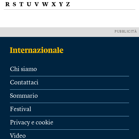
R
S
T
U
V
W
X
Y
Z
PUBBLICITÀ
Chi siamo
Contattaci
Sommario
Festival
Privacy e cookie
Video