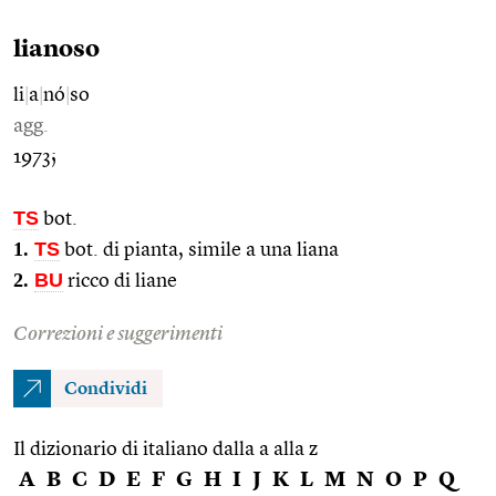
lianoso
li
|
a
|
nó
|
so
agg.
1973;
TS
bot.
1.
TS
bot. di pianta, simile a una liana
2.
BU
ricco di liane
Correzioni e suggerimenti
Condividi
Il dizionario di italiano dalla a alla z
A
B
C
D
E
F
G
H
I
J
K
L
M
N
O
P
Q