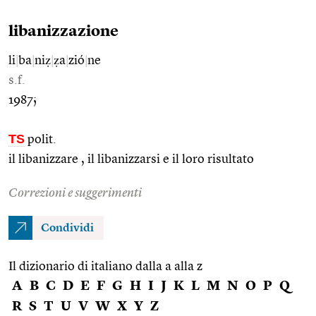
libanizzazione
li
|
ba
|
niẓ
|
ẓa
|
zió
|
ne
s.f.
1987;
TS
polit.
il libanizzare , il libanizzarsi e il loro risultato
Correzioni e suggerimenti
Condividi
Il dizionario di italiano dalla a alla z
A
B
C
D
E
F
G
H
I
J
K
L
M
N
O
P
Q
R
S
T
U
V
W
X
Y
Z