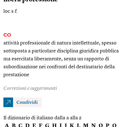
loc.s.f.
CO
attività professionale di natura intellettuale, spesso
sottoposta a particolare disciplina giuridica pubblica
ma esercitata liberamente, senza un rapporto di
subordinazione nei confronti del destinatario della
prestazione
Correzioni e suggerimenti
Condividi
Il dizionario di italiano dalla a alla z
A
B
C
D
E
F
G
H
I
J
K
L
M
N
O
P
Q