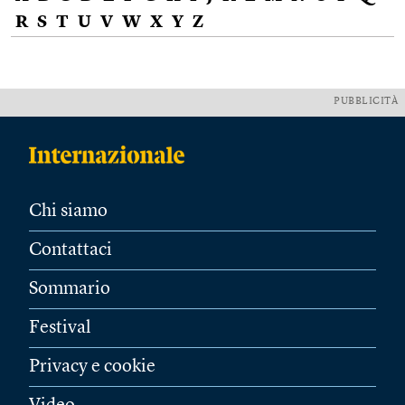
R
S
T
U
V
W
X
Y
Z
PUBBLICITÀ
Chi siamo
Contattaci
Sommario
Festival
Privacy e cookie