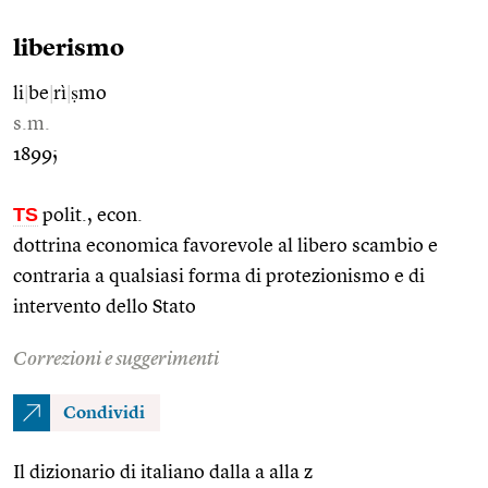
liberismo
li
|
be
|
rì
|
ṣmo
s.m.
1899;
TS
polit., econ.
dottrina economica favorevole al libero scambio e
contraria a qualsiasi forma di protezionismo e di
intervento dello Stato
Correzioni e suggerimenti
Condividi
Il dizionario di italiano dalla a alla z