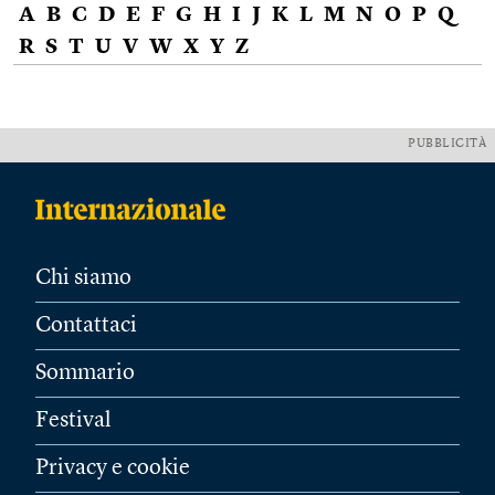
A
B
C
D
E
F
G
H
I
J
K
L
M
N
O
P
Q
R
S
T
U
V
W
X
Y
Z
PUBBLICITÀ
Chi siamo
Contattaci
Sommario
Festival
Privacy e cookie