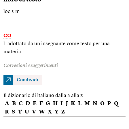
loc.s.m.
CO
l. adottato da un insegnante come testo per una
materia
Correzioni e suggerimenti
Condividi
Il dizionario di italiano dalla a alla z
A
B
C
D
E
F
G
H
I
J
K
L
M
N
O
P
Q
R
S
T
U
V
W
X
Y
Z