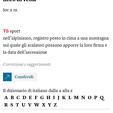
loc.s.m.
TS
sport
nell’alpinismo, registro posto in cima a una montagna
sul quale gli scalatori possono apporre la loro firma e
la data dell’ascensione
Correzioni e suggerimenti
Condividi
Il dizionario di italiano dalla a alla z
A
B
C
D
E
F
G
H
I
J
K
L
M
N
O
P
Q
R
S
T
U
V
W
X
Y
Z