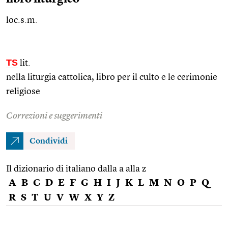
loc.s.m.
TS
lit.
nella liturgia cattolica, libro per il culto e le cerimonie
religiose
Correzioni e suggerimenti
Condividi
Il dizionario di italiano dalla a alla z
A
B
C
D
E
F
G
H
I
J
K
L
M
N
O
P
Q
R
S
T
U
V
W
X
Y
Z