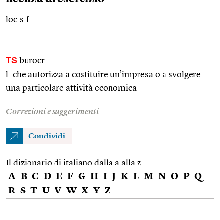
loc.s.f.
TS
burocr.
l. che autorizza a costituire un’impresa o a svolgere
una particolare attività economica
Correzioni e suggerimenti
Condividi
Il dizionario di italiano dalla a alla z
A
B
C
D
E
F
G
H
I
J
K
L
M
N
O
P
Q
R
S
T
U
V
W
X
Y
Z