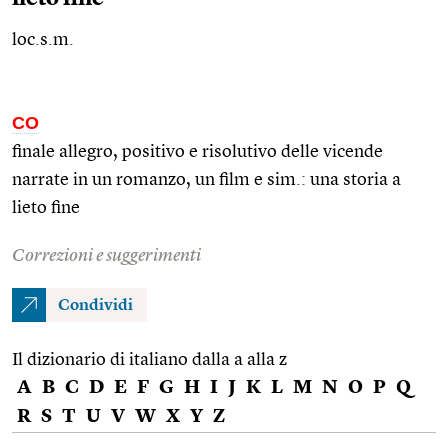
loc.s.m.
CO
finale allegro, positivo e risolutivo delle vicende
narrate in un romanzo, un film e
sim.
: una storia a
lieto fine
Correzioni e suggerimenti
Condividi
Il dizionario di italiano dalla a alla z
A
B
C
D
E
F
G
H
I
J
K
L
M
N
O
P
Q
R
S
T
U
V
W
X
Y
Z