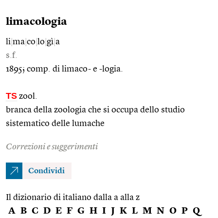
limacologia
li
|
ma
|
co
|
lo
|
gì
|
a
s.f.
1895; comp. di limaco- e -logia.
TS
zool.
branca della zoologia che si occupa dello studio
sistematico delle lumache
Correzioni e suggerimenti
Condividi
Il dizionario di italiano dalla a alla z
A
B
C
D
E
F
G
H
I
J
K
L
M
N
O
P
Q