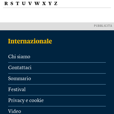
R
S
T
U
V
W
X
Y
Z
PUBBLICITÀ
Chi siamo
Contattaci
Sommario
Festival
Privacy e cookie
Video