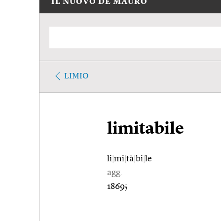
IL NUOVO DE MAURO
LIMIO
limitabile
li
|
mi
|
tà
|
bi
|
le
agg.
1869;