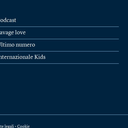
odcast
avage love
ltimo numero
nternazionale Kids
te legali
•
Cookie