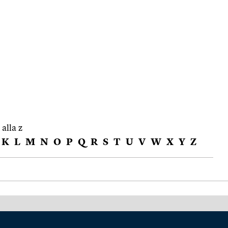
 alla z
K
L
M
N
O
P
Q
R
S
T
U
V
W
X
Y
Z