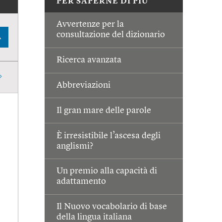
PER SAPERNE DI PIÙ
Avvertenze per la
consultazione del dizionario
A
Ricerca avanzata
Abbreviazioni
Il gran mare delle parole
È irresistibile l’ascesa degli
anglismi?
Un premio alla capacità di
adattamento
Il Nuovo vocabolario di base
della lingua italiana