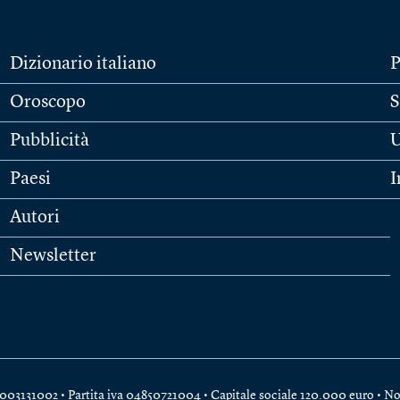
Dizionario italiano
P
Oroscopo
S
Pubblicità
U
Paesi
I
Autori
Newsletter
e 04003131002 • Partita iva 04850721004 • Capitale sociale 120.000 euro •
No