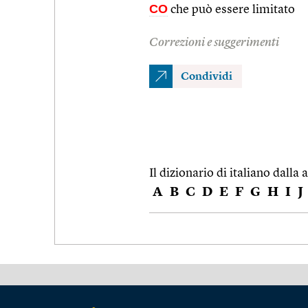
CO
che può essere limitato
Correzioni e suggerimenti
Condividi
Il dizionario di italiano dalla a
A
B
C
D
E
F
G
H
I
J