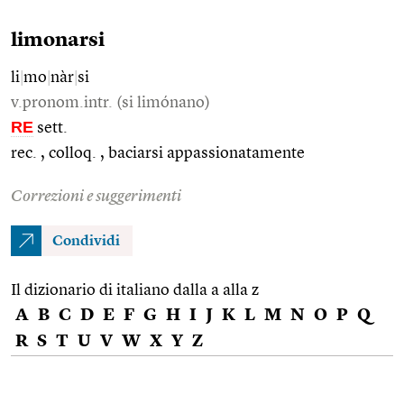
limonarsi
li
|
mo
|
nàr
|
si
v.pronom.intr. (si limónano)
RE
sett.
rec. , colloq. , baciarsi appassionatamente
Correzioni e suggerimenti
Condividi
Il dizionario di italiano dalla a alla z
A
B
C
D
E
F
G
H
I
J
K
L
M
N
O
P
Q
R
S
T
U
V
W
X
Y
Z