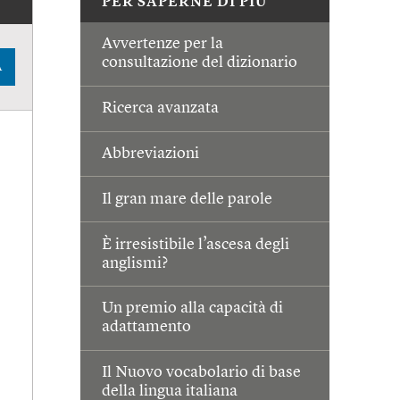
PER SAPERNE DI PIÙ
Avvertenze per la
consultazione del dizionario
A
Ricerca avanzata
Abbreviazioni
Il gran mare delle parole
È irresistibile l’ascesa degli
anglismi?
Un premio alla capacità di
adattamento
Il Nuovo vocabolario di base
della lingua italiana