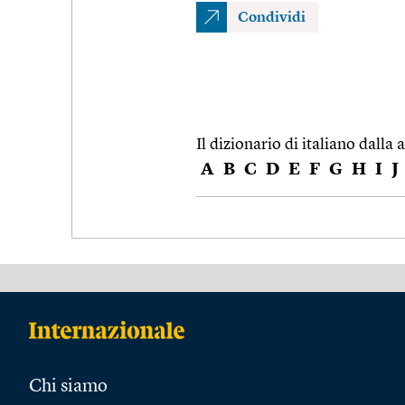
Condividi
Il dizionario di italiano dalla a
A
B
C
D
E
F
G
H
I
J
Chi siamo