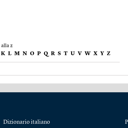
 alla z
K
L
M
N
O
P
Q
R
S
T
U
V
W
X
Y
Z
Dizionario italiano
P