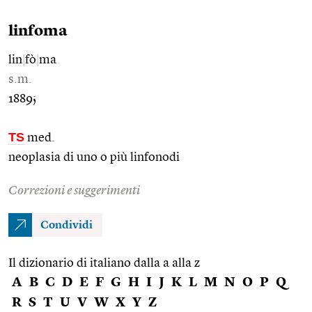
linfoma
lin
|
fò
|
ma
s.m.
1889;
TS
med.
neoplasia di uno o più linfonodi
Correzioni e suggerimenti
Condividi
Il dizionario di italiano dalla a alla z
A
B
C
D
E
F
G
H
I
J
K
L
M
N
O
P
Q
R
S
T
U
V
W
X
Y
Z