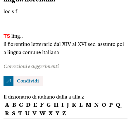
loc.s.f.
TS
ling.
,
il fiorentino letterario dal XIV al XVI
sec.
assunto poi
a lingua comune italiana
Correzioni e suggerimenti
Condividi
Il dizionario di italiano dalla a alla z
A
B
C
D
E
F
G
H
I
J
K
L
M
N
O
P
Q
R
S
T
U
V
W
X
Y
Z