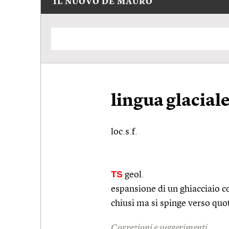
IL NUOVO DE MAURO
lingua glacial
loc.s.f.
TS
geol.
espansione di un ghiacciaio c
chiusi ma si spinge verso quo
Correzioni e suggerimenti