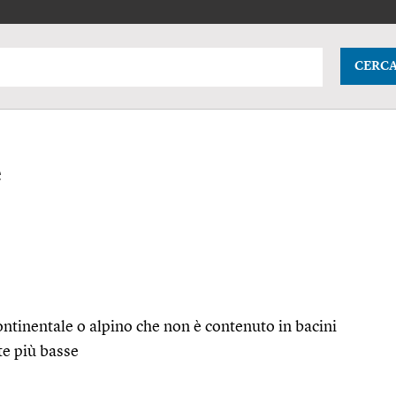
CERC
e
ontinentale o alpino che non è contenuto in bacini
te più basse