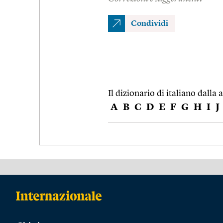
Condividi
Il dizionario di italiano dalla a
A
B
C
D
E
F
G
H
I
J