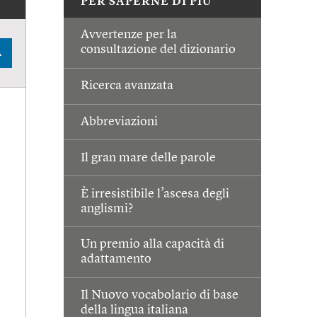
PER SAPERNE DI PIÙ
Avvertenze per la
consultazione del dizionario
A
Ricerca avanzata
Abbreviazioni
Il gran mare delle parole
È irresistibile l’ascesa degli
anglismi?
Un premio alla capacità di
adattamento
Il Nuovo vocabolario di base
della lingua italiana