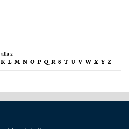
 alla z
K
L
M
N
O
P
Q
R
S
T
U
V
W
X
Y
Z