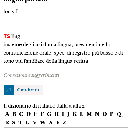
loc.s.f.
TS
ling.
insieme degli usi d’una lingua, prevalenti nella
comunicazione orale,
spec.
di registro più basso e di
tono più familiare della lingua scritta
Correzioni e suggerimenti
Condividi
Il dizionario di italiano dalla a alla z
A
B
C
D
E
F
G
H
I
J
K
L
M
N
O
P
Q
R
S
T
U
V
W
X
Y
Z