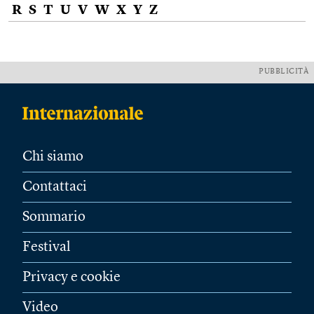
R
S
T
U
V
W
X
Y
Z
PUBBLICITÀ
Chi siamo
Contattaci
Sommario
Festival
Privacy e cookie
Video