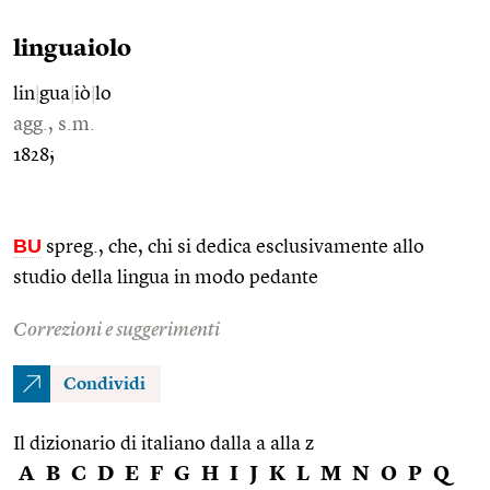
linguaiolo
lin
|
gua
|
iò
|
lo
agg., s.m.
1828;
BU
spreg., che, chi si dedica esclusivamente allo
studio della lingua in modo pedante
Correzioni e suggerimenti
Condividi
Il dizionario di italiano dalla a alla z
A
B
C
D
E
F
G
H
I
J
K
L
M
N
O
P
Q