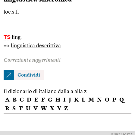
loc.s.f.
TS
ling.
=>
linguistica descrittiva
Correzioni e suggerimenti
Condividi
Il dizionario di italiano dalla a alla z
A
B
C
D
E
F
G
H
I
J
K
L
M
N
O
P
Q
R
S
T
U
V
W
X
Y
Z