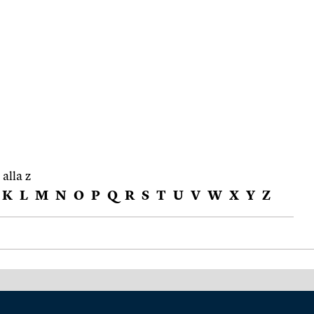
 alla z
K
L
M
N
O
P
Q
R
S
T
U
V
W
X
Y
Z