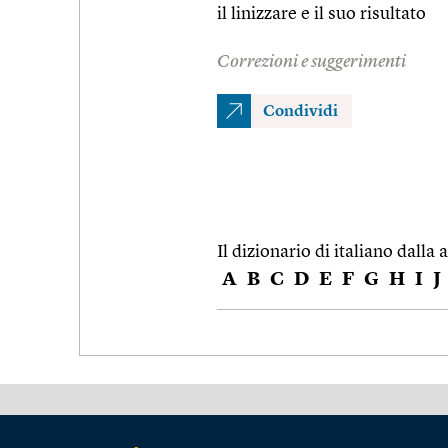
il linizzare e il suo risultato
Correzioni e suggerimenti
Condividi
Il dizionario di italiano dalla a
A
B
C
D
E
F
G
H
I
J