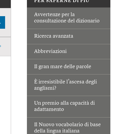
PER SAPERNE DI PIÙ
Avvertenze per la
consultazione del dizionario
A
Ricerca avanzata
Abbreviazioni
Il gran mare delle parole
È irresistibile l’ascesa degli
anglismi?
Un premio alla capacità di
adattamento
Il Nuovo vocabolario di base
della lingua italiana