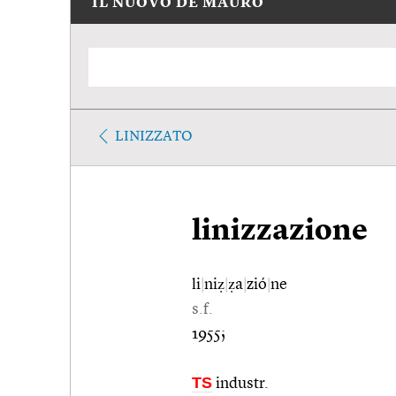
IL NUOVO DE MAURO
LINIZZATO
linizzazione
li
|
niẓ
|
ẓa
|
zió
|
ne
s.f.
1955;
TS
industr.