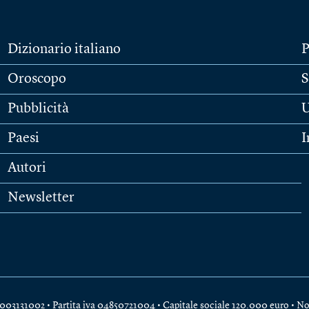
Dizionario italiano
P
Oroscopo
S
Pubblicità
U
Paesi
I
Autori
Newsletter
e 04003131002 • Partita iva 04850721004 • Capitale sociale 120.000 euro •
No