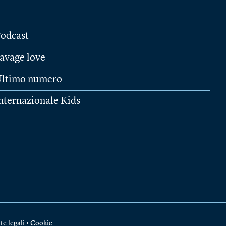
odcast
avage love
ltimo numero
nternazionale Kids
te legali
•
Cookie