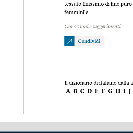
tessuto finissimo di lino puro
femminile
Correzioni e suggerimenti
Condividi
Il dizionario di italiano dalla a
A
B
C
D
E
F
G
H
I
J