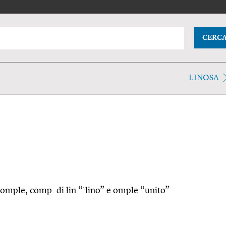
CERC
LINOSA
1
inomple, comp. di lin “
lino” e omple “unito”.