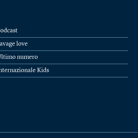
odcast
avage love
ltimo numero
nternazionale Kids