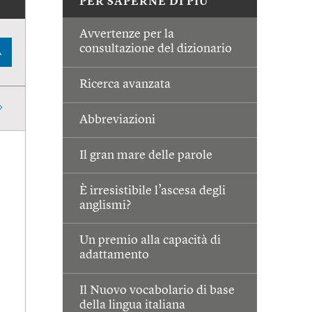
PER SAPERNE DI PIÙ
Avvertenze per la
consultazione del dizionario
A
Ricerca avanzata
Abbreviazioni
Il gran mare delle parole
È irresistibile l’ascesa degli
anglismi?
Un premio alla capacità di
adattamento
Il Nuovo vocabolario di base
della lingua italiana