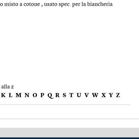
 o misto a cotone , usato spec. per la biancheria
 alla z
K
L
M
N
O
P
Q
R
S
T
U
V
W
X
Y
Z