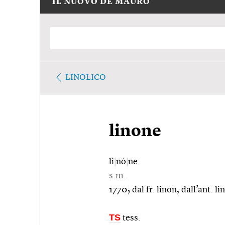
IL NUOVO DE MAURO
LINOLICO
linone
li
|
nó
|
ne
s.m.
1770; dal fr. linon, dall’ant. l
TS
tess.