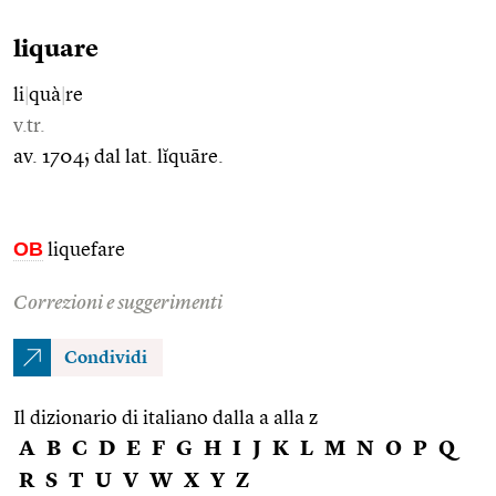
liquare
li
|
quà
|
re
v.tr.
av. 1704; dal lat. lĭquāre.
OB
liquefare
Correzioni e suggerimenti
Condividi
Il dizionario di italiano dalla a alla z
A
B
C
D
E
F
G
H
I
J
K
L
M
N
O
P
Q
R
S
T
U
V
W
X
Y
Z