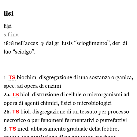
lisi
lì
|
ṣi
s.f.inv.
1828 nell'accez. 3; dal gr. lúsis “scioglimento”, der. di
lúō “sciolgo”.
TS
1.
biochim. disgregazione di una sostanza organica,
spec. ad opera di enzimi
2a.
TS
biol. distruzione di cellule o microrganismi ad
opera di agenti chimici, fisici o microbiologici
2b.
TS
biol. disgregazione di un tessuto per processo
necrotico o per fenomeni fermentativi o putrefattivi
3.
TS
med. abbassamento graduale della febbre,