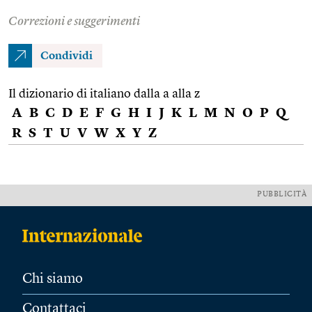
Correzioni e suggerimenti
Condividi
Il dizionario di italiano dalla a alla z
A
B
C
D
E
F
G
H
I
J
K
L
M
N
O
P
Q
R
S
T
U
V
W
X
Y
Z
PUBBLICITÀ
Chi siamo
Contattaci