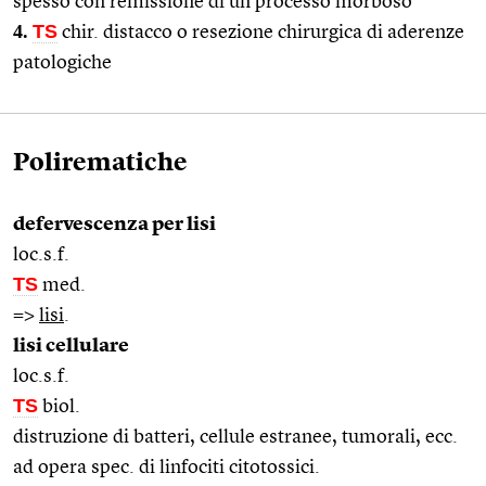
spesso con remissione di un processo morboso
4.
TS
chir. distacco o resezione chirurgica di aderenze
patologiche
Polirematiche
defervescenza per lisi
loc.s.f.
TS
med.
=>
lisi
.
lisi cellulare
loc.s.f.
TS
biol.
distruzione di batteri, cellule estranee, tumorali, ecc.
ad opera spec. di linfociti citotossici.