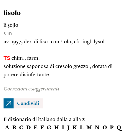
lisolo
li
|
ṣò
|
lo
s.m.
3
av. 1957; der. di liso- con
-olo, cfr. ingl. lysol.
TS
chim., farm.
soluzione saponosa di cresolo grezzo , dotata di
potere disinfettante
Correzioni e suggerimenti
Condividi
Il dizionario di italiano dalla a alla z
A
B
C
D
E
F
G
H
I
J
K
L
M
N
O
P
Q