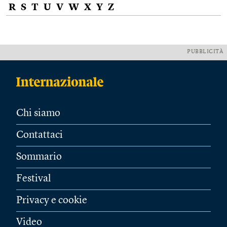
R
S
T
U
V
W
X
Y
Z
PUBBLICITÀ
Chi siamo
Contattaci
Sommario
Festival
Privacy e cookie
Video