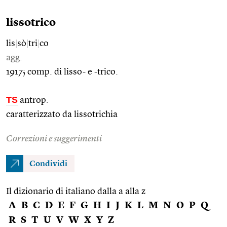
lissotrico
lis
|
sò
|
tri
|
co
agg.
1917; comp. di lisso- e -trico.
TS
antrop.
caratterizzato da lissotrichia
Correzioni e suggerimenti
Condividi
Il dizionario di italiano dalla a alla z
A
B
C
D
E
F
G
H
I
J
K
L
M
N
O
P
Q
R
S
T
U
V
W
X
Y
Z