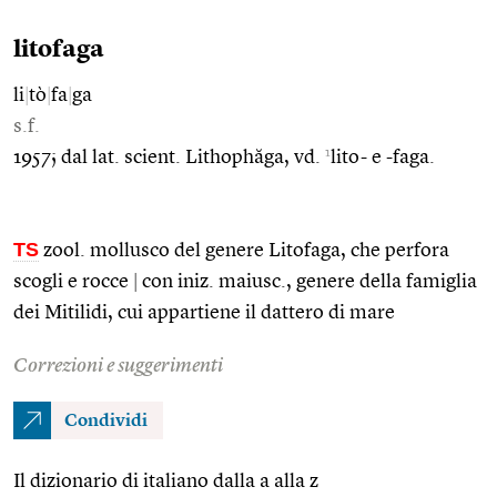
litofaga
li
|
tò
|
fa
|
ga
s.f.
1
1957; dal lat. scient. Lithophăga, vd.
lito- e -faga.
TS
zool. mollusco del genere Litofaga, che perfora
scogli e rocce
|
con iniz. maiusc., genere della famiglia
dei Mitilidi, cui appartiene il dattero di mare
Correzioni e suggerimenti
Condividi
Il dizionario di italiano dalla a alla z