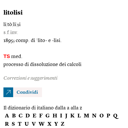
litolisi
li
|
tò
|
li
|
ṣi
s.f.inv.
1
1895; comp. di
lito- e -lisi.
TS
med.
processo di dissoluzione dei calcoli
Correzioni e suggerimenti
Condividi
Il dizionario di italiano dalla a alla z
A
B
C
D
E
F
G
H
I
J
K
L
M
N
O
P
Q
R
S
T
U
V
W
X
Y
Z