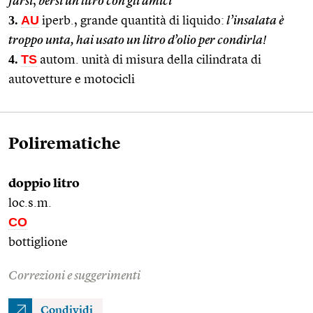
farsi
,
bersi un litro con gli amici
3.
AU
iperb., grande quantità di liquido:
l’insalata è
troppo unta, hai usato un litro d’olio per condirla!
4.
TS
autom. unità di misura della cilindrata di
autovetture e motocicli
Polirematiche
doppio litro
loc.s.m.
CO
bottiglione
Correzioni e suggerimenti
Condividi