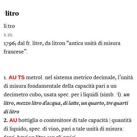
litro
1
lì
|
tro
s.m.
1796; dal fr. litre, da litron “antica unità di misura
francese”.
AU
TS
1.
metrol. nel sistema metrico decimale, l’unità
di misura fondamentale della capacità pari a un
3
decimetro cubo, usata spec. per i liquidi (simb.
l):
un
litro
,
mezzo litro d’acqua
,
di latte
,
un quarto
,
tre quarti
di litro
2.
AU
bottiglia o contenitore di tale capacità
|
quantità
di liquido, spec. di vino, pari a tale unità di misura: