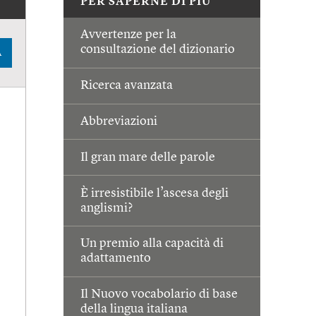
PER SAPERNE DI PIÙ
Avvertenze per la
consultazione del dizionario
A
Ricerca avanzata
Abbreviazioni
Il gran mare delle parole
È irresistibile l’ascesa degli
anglismi?
Un premio alla capacità di
adattamento
Il Nuovo vocabolario di base
della lingua italiana