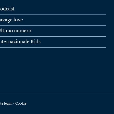
odcast
avage love
ltimo numero
nternazionale Kids
te legali
•
Cookie