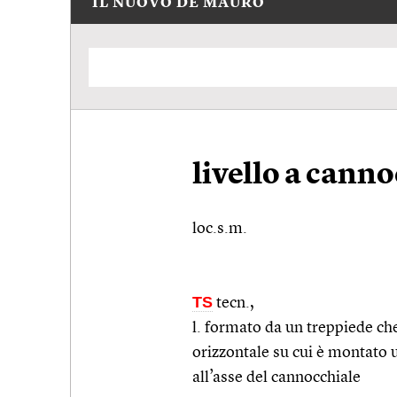
IL NUOVO DE MAURO
livello a cann
loc.s.m.
TS
tecn.
,
l. formato da un treppiede ch
orizzontale su cui è montato u
all’asse del cannocchiale