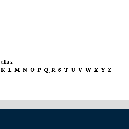
 alla z
K
L
M
N
O
P
Q
R
S
T
U
V
W
X
Y
Z