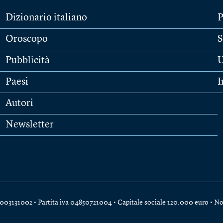
Dizionario italiano
P
Oroscopo
S
Pubblicità
U
Paesi
I
Autori
Newsletter
e 04003131002 • Partita iva 04850721004 • Capitale sociale 120.000 euro •
No