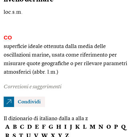
loc.s.m.
CO
superficie ideale ottenuta dalla media delle
oscillazioni marine, usata come riferimento per
misurare quote geografiche o per rilevare parametri
atmosferici (abbr. l.m.)
Correzioni e suggerimenti
Condividi
Il dizionario di italiano dalla a alla z
A
B
C
D
E
F
G
H
I
J
K
L
M
N
O
P
Q
R
S
T
U
V
W
X
Y
Z