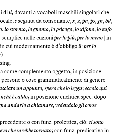
i di
il
, davanti a vocaboli maschili singolari che
ocale,
s
seguita da consonante,
x
,
z
,
pn
,
ps
,
gn
,
bd
,
o
,
lo stormo
,
lo gnomo
,
lo psicogo
,
lo xifono
,
lo zufo
 semplice nelle cuzioni
per lo più
,
per lo meno
|
in
asi in cui modernamente è d’obbligo
il
:
per lo
e)
sing.
ta come complemento oggetto, in posizione
ta a persone o cose grammaticalmente di genere
lasciato un appunto, spero che lo legga
;
eccolo qui
finché è caldo
; in posizione enclitica spec. dopo
gna andarlo a chiamare
,
vedendolo gli corse
precedente o con funz. prolettica, ciò:
ci sono
evo che sarebbe tornato
; con funz. predicativa in