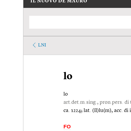
IL NUOVO DE MAURO
LNI
lo
lo
art.det.m.sing., pron.pers. di
ca. 1224; lat. (ĭl)lu(m), acc. di 
FO