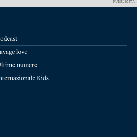
PUBBLICITÀ
odcast
avage love
ltimo numero
nternazionale Kids