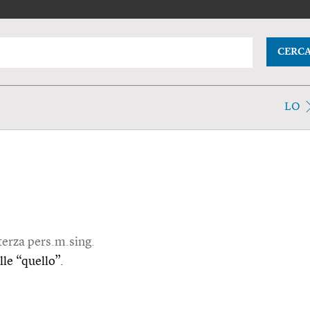
CERC
LO
 terza pers.m.sing.
ille “quello”.