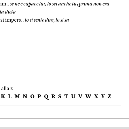
im.:
se ne è capace lui, lo sei anche tu
;
prima non era
la dieta
asi impers.:
lo si sente dire
,
lo si sa
 alla z
K
L
M
N
O
P
Q
R
S
T
U
V
W
X
Y
Z