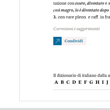
unione con
essere
,
diventare
e s
così magro, lo è diventato dopo 
3.
con vare pleon. e raff. in fr
Correzioni e suggerimenti
Condividi
Il dizionario di italiano dalla a
A
B
C
D
E
F
G
H
I
J