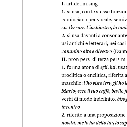
I.
art.det.m.sing.
1.
si usa, con le stesse funzion
cominciano per vocale, semiv
cn
:
l’errore
,
l’inchiostro
,
lo Ioni
2.
si usa davanti a consonante
usi antichi e letterari, nei c
cammino alto e silvestro
(Dant
II.
pron.pers. di terza pers.m.
1.
forma atona di
egli
,
lui
, usa
proclitica o enclitica, riferi
maschile:
l’ho visto ieri
;
gli ho 
Mario
;
ecco il tuo caffè, bevilo 
verbi di modo indefinito:
biso
incontro
2.
riferito a una proposizione 
novità, me lo ha detto lui
;
lo sap