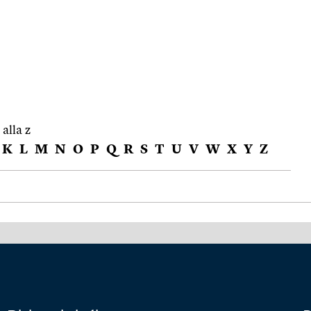
 alla z
K
L
M
N
O
P
Q
R
S
T
U
V
W
X
Y
Z