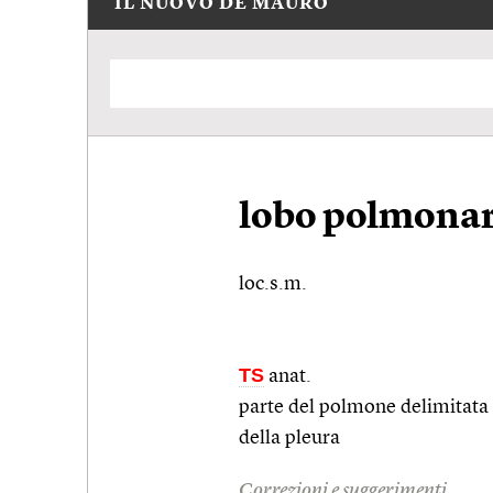
IL NUOVO DE MAURO
lobo polmona
loc.s.m.
TS
anat.
parte del polmone delimitata da
della pleura
Correzioni e suggerimenti