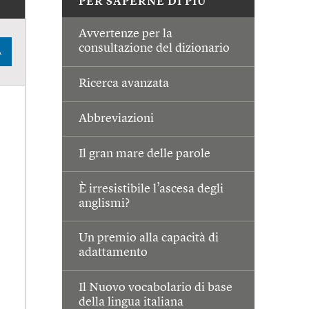
PER SAPERNE DI PIÙ
Avvertenze per la
consultazione del dizionario
A
Ricerca avanzata
Abbreviazioni
Il gran mare delle parole
È irresistibile l’ascesa degli
anglismi?
Un premio alla capacità di
adattamento
Il Nuovo vocabolario di base
della lingua italiana