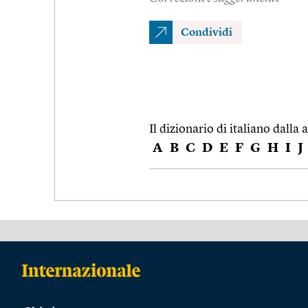
Condividi
Il dizionario di italiano dalla a
A
B
C
D
E
F
G
H
I
J