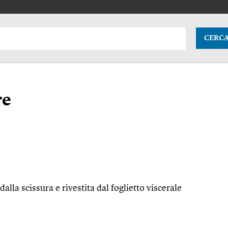
CERC
re
lla scissura e rivestita dal foglietto viscerale