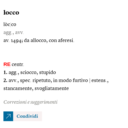
locco
lòc
|
co
agg., avv.
av. 1494; da allocco, con aferesi.
RE
centr.
1.
agg., sciocco, stupido
2.
avv., spec. ripetuto, in modo furtivo
|
estens.,
stancamente, svogliatamente
Correzioni e suggerimenti
Condividi