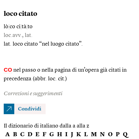
loco citato
lò
|
co ci
|
tà
|
to
loc.avv., lat.
lat. loco citato “nel luogo citato”.
CO
nel passo o nella pagina di un’opera già citati in
precedenza (abbr. loc. cit.)
Correzioni e suggerimenti
Condividi
Il dizionario di italiano dalla a alla z
A
B
C
D
E
F
G
H
I
J
K
L
M
N
O
P
Q