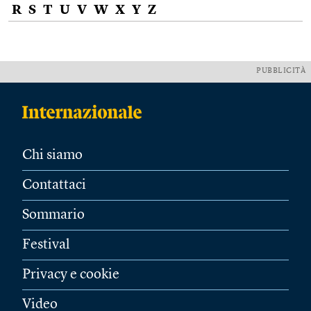
R
S
T
U
V
W
X
Y
Z
PUBBLICITÀ
Chi siamo
Contattaci
Sommario
Festival
Privacy e cookie
Video