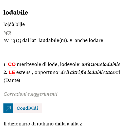
lodabile
lo
|
dà
|
bi
|
le
agg.
av. 1313; dal lat. laudabĭle(m), v. anche lodare.
CO
1.
meritevole di lode, lodevole:
un’azione lodabile
2.
LE
estens., opportuno:
de li altri fia lodabile tacerci
(Dante)
Correzioni e suggerimenti
Condividi
Il dizionario di italiano dalla a alla z