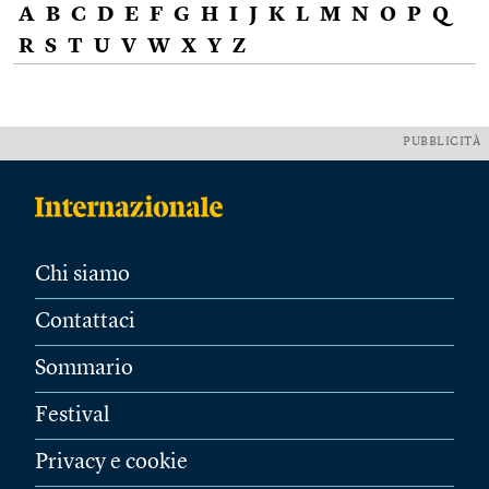
A
B
C
D
E
F
G
H
I
J
K
L
M
N
O
P
Q
R
S
T
U
V
W
X
Y
Z
PUBBLICITÀ
Chi siamo
Contattaci
Sommario
Festival
Privacy e cookie