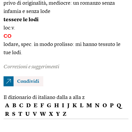
privo di originalità, mediocre: un romanzo senza
infamia e senza lode
tessere le lodi
loc.v.
CO
lodare, spec. in modo prolisso: mi hanno tessuto le
tue lodi.
Correzioni e suggerimenti
Condividi
Il dizionario di italiano dalla a alla z
A
B
C
D
E
F
G
H
I
J
K
L
M
N
O
P
Q
R
S
T
U
V
W
X
Y
Z