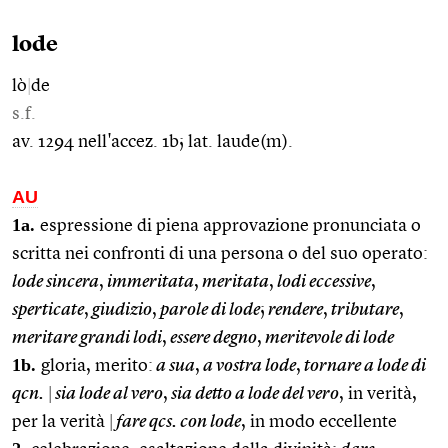
lode
lò
|
de
s.f.
av. 1294 nell'accez. 1b; lat. laude(m).
AU
1a.
espressione di piena approvazione pronunciata o
scritta nei confronti di una persona o del suo operato:
lode sincera
,
immeritata
,
meritata
,
lodi eccessive
,
sperticate
,
giudizio
,
parole di lode
;
rendere
,
tributare
,
meritare grandi lodi
,
essere degno
,
meritevole di lode
1b.
gloria, merito:
a sua
,
a vostra lode
,
tornare a lode di
qcn.
|
sia lode al vero
,
sia detto a lode del vero
, in verità,
per la verità
|
fare qcs. con lode
, in modo eccellente