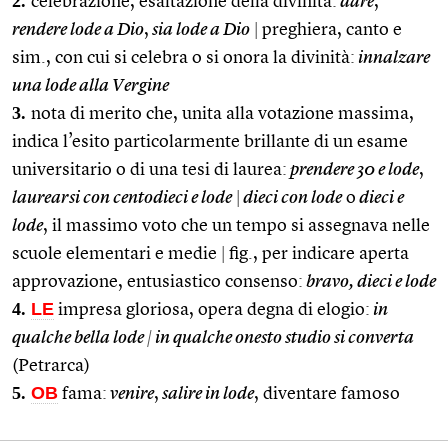
2.
celebrazione, esaltazione della divinità:
dare
,
rendere lode a Dio
,
sia lode a Dio
|
preghiera, canto e
sim., con cui si celebra o si onora la divinità:
innalzare
una lode alla Vergine
3.
nota di merito che, unita alla votazione massima,
indica l’esito particolarmente brillante di un esame
universitario o di una tesi di laurea:
prendere 30 e lode
,
laurearsi con centodieci e lode
|
dieci con lode
o
dieci e
lode
, il massimo voto che un tempo si assegnava nelle
scuole elementari e medie
|
fig., per indicare aperta
approvazione, entusiastico consenso:
bravo, dieci e lode
4.
LE
impresa gloriosa, opera degna di elogio:
in
qualche bella lode
|
in qualche onesto studio si converta
(Petrarca)
5.
OB
fama:
venire
,
salire in lode
, diventare famoso